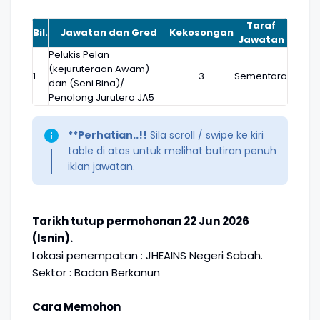
Taraf
Bil.
Jawatan dan Gred
Kekosongan
Jawatan
Pelukis Pelan
(kejuruteraan Awam)
1.
3
Sementara
dan (Seni Bina)/
Penolong Jurutera JA5
**Perhatian..!!
Sila scroll / swipe ke kiri
table di atas untuk melihat butiran penuh
iklan jawatan.
Tarikh tutup permohonan 22 Jun 2026
(Isnin).
Lokasi penempatan : JHEAINS Negeri Sabah.
Sektor : Badan Berkanun
Cara Memohon