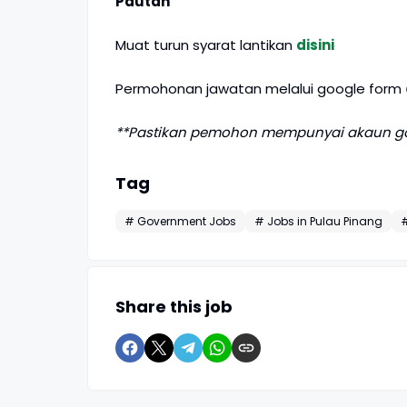
Pautan
Muat turun syarat lantikan
disini
Permohonan jawatan melalui google form
**Pastikan pemohon mempunyai akaun g
Tag
# Government Jobs
# Jobs in Pulau Pinang
#
Share this job