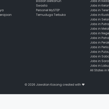
Badan Berkanun
Jobs in Ked
Swasta
Jobs in Kela
aya
Personel MySTEP
Jobs in Ter
Kerajaan
Temuduga Terbuka
Jobs in Kua
Jobs in Sela
Jobs in Putr
Jobs in Mela
Jobs in Nege
Jobs in Pah
Jobs in Pera
Jobs in Perlis
Jobs in Pula
Jobs in Sab
Jobs in Sar
Jobs in Lab
All States in
© 2026
Jawatan Kosong
created with ❤️️