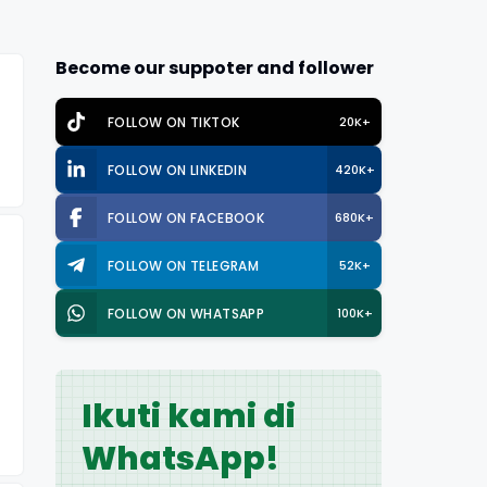
Become our suppoter and follower
FOLLOW ON TIKTOK
20K+
FOLLOW ON LINKEDIN
420K+
FOLLOW ON FACEBOOK
680K+
FOLLOW ON TELEGRAM
52K+
FOLLOW ON WHATSAPP
100K+
Ikuti kami di
WhatsApp!