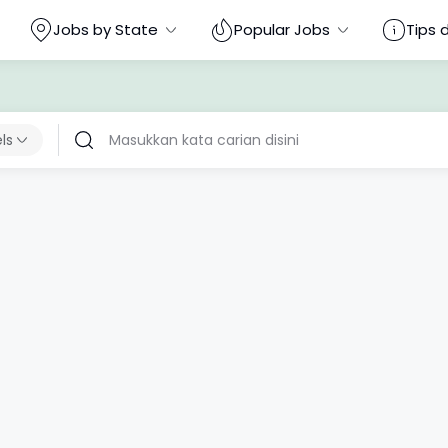
Jobs by State
Popular Jobs
Tips 
els