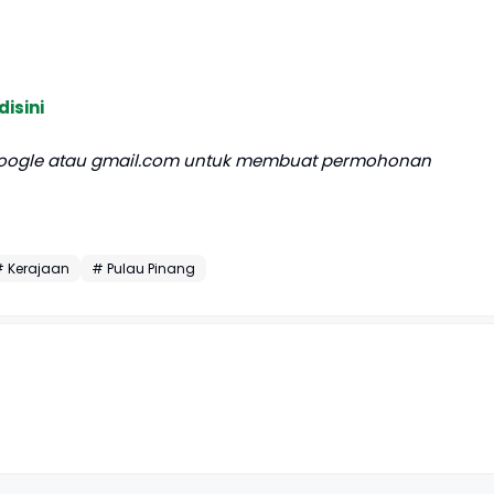
disini
oogle atau gmail.com untuk membuat permohonan
 Kerajaan
# Pulau Pinang