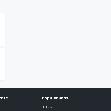
tate
Popular Jobs
r
IT Jobs