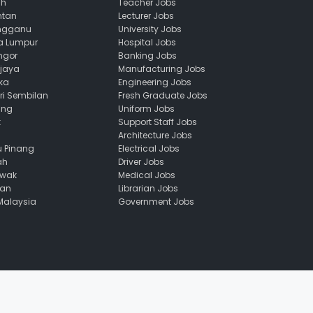
ah
Teacher Jobs
ntan
Lecturer Jobs
engganu
University Jobs
la Lumpur
Hospital Jobs
ngor
Banking Jobs
ajaya
Manufacturing Jobs
ka
Engineering Jobs
ri Sembilan
Fresh Graduate Jobs
ang
Uniform Jobs
k
Support Staff Jobs
Architecture Jobs
u Pinang
Electrical Jobs
ah
Driver Jobs
awak
Medical Jobs
uan
Librarian Jobs
 Malaysia
Government Jobs