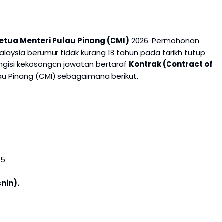
tua Menteri Pulau Pinang (CMI)
2026. Permohonan
aysia berumur tidak kurang 18 tahun pada tarikh tutup
engisi kekosongan jawatan bertaraf
Kontrak (Contract of
au Pinang (CMI) sebagaimana berikut.
N5
nin).