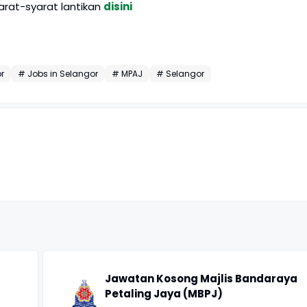
rat-syarat lantikan
disini
r
# Jobs in Selangor
# MPAJ
# Selangor
Jawatan Kosong Majlis Bandaraya
Petaling Jaya (MBPJ)