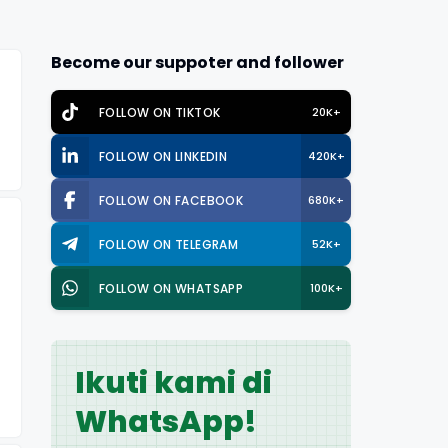
Become our suppoter and follower
FOLLOW ON TIKTOK
20K+
FOLLOW ON LINKEDIN
420K+
FOLLOW ON FACEBOOK
680K+
FOLLOW ON TELEGRAM
52K+
FOLLOW ON WHATSAPP
100K+
Ikuti kami di
WhatsApp!