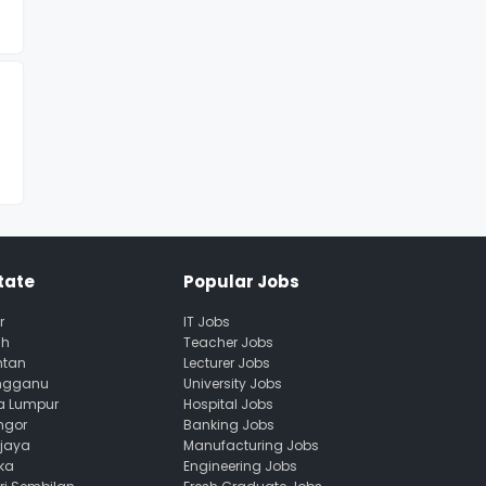
tate
Popular Jobs
r
IT Jobs
ah
Teacher Jobs
ntan
Lecturer Jobs
engganu
University Jobs
la Lumpur
Hospital Jobs
ngor
Banking Jobs
ajaya
Manufacturing Jobs
ka
Engineering Jobs