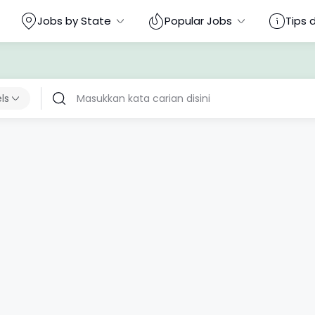
Jobs by State
Popular Jobs
Tips 
els