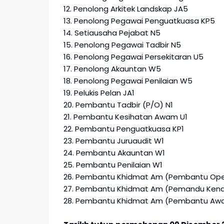
12. Penolong Arkitek Landskap JA5
13. Penolong Pegawai Penguatkuasa KP5
14. Setiausaha Pejabat N5
15. Penolong Pegawai Tadbir N5
16. Penolong Pegawai Persekitaran U5
17. Penolong Akauntan W5
18. Penolong Pegawai Penilaian W5
19. Pelukis Pelan JA1
20. Pembantu Tadbir (P/O) N1
21. Pembantu Kesihatan Awam U1
22. Pembantu Penguatkuasa KP1
23. Pembantu Juruaudit W1
24. Pembantu Akauntan W1
25. Pembantu Penilaian W1
26. Pembantu Khidmat Am (Pembantu Oper
27. Pembantu Khidmat Am (Pemandu Kend
28. Pembantu Khidmat Am (Pembantu Aw