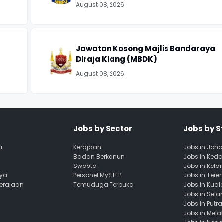
August 08, 2026
Jawatan Kosong Majlis Bandaraya
Diraja Klang (MBDK)
August 08, 2026
Jobs by Sector
Jobs by S
i
Kerajaan
Jobs in Joho
Badan Berkanun
Jobs in Ked
Swasta
Jobs in Kela
aya
Personel MySTEP
Jobs in Ter
Kerajaan
Temuduga Terbuka
Jobs in Kua
Jobs in Sela
Jobs in Putr
Jobs in Mela