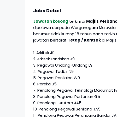
Jobs Detail
Jawatan kosong
terkini di
Majlis Perba
dipelawa daripada Warganegara Malaysia 
berumur tidak kurang 18 tahun pada tarikh
jawatan bertaraf
Tetap / Kontrak
di Majl
1. Arkitek J9
2. Arkitek Landskap J9
3. Pegawai Undang-Undang L9
4. Pegawai Tadbir N9
5. Pegawai Penilaian W9
6. Pereka B5
7. Penolong Pegawai Teknologi Maklumat F
8. Penolong Pegawai Pertanian G5
9. Penolong Jurutera JA5
10. Penolong Pegawai Senibina JA5
11. Penolong Pegawai Perancang Bandar JA