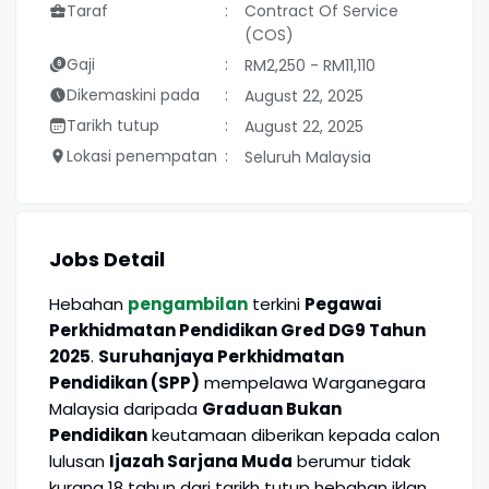
Taraf
Contract Of Service
(COS)
Gaji
RM2,250 - RM11,110
Dikemaskini pada
August 22, 2025
Tarikh tutup
August 22, 2025
Lokasi penempatan
Seluruh Malaysia
Jobs Detail
Hebahan
pengambilan
terkini
Pegawai
Perkhidmatan Pendidikan Gred DG9 Tahun
2025
.
Suruhanjaya Perkhidmatan
Pendidikan (SPP)
mempelawa Warganegara
Malaysia daripada
Graduan Bukan
Pendidikan
keutamaan diberikan kepada calon
lulusan
Ijazah Sarjana Muda
berumur tidak
kurang 18 tahun dari tarikh tutup hebahan iklan