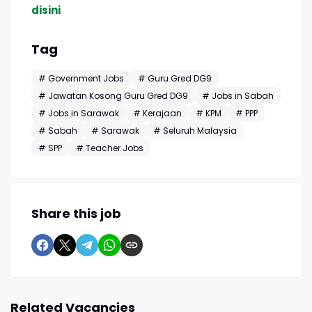
disini
Tag
# Government Jobs
# Guru Gred DG9
# Jawatan Kosong Guru Gred DG9
# Jobs in Sabah
# Jobs in Sarawak
# Kerajaan
# KPM
# PPP
# Sabah
# Sarawak
# Seluruh Malaysia
# SPP
# Teacher Jobs
Share this job
Related Vacancies