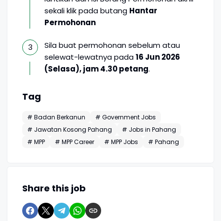
sekali klik pada butang
Hantar
Permohonan
Sila buat permohonan sebelum atau
selewat-lewatnya pada
16 Jun 2026
(Selasa), jam 4.30 petang
.
Tag
# Badan Berkanun
# Government Jobs
# Jawatan Kosong Pahang
# Jobs in Pahang
# MPP
# MPP Career
# MPP Jobs
# Pahang
Share this job