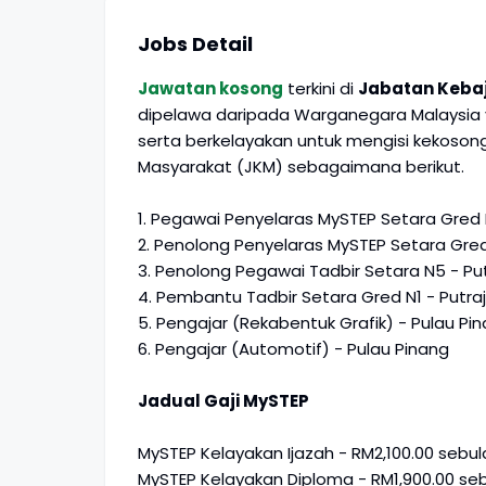
Jobs Detail
Jawatan kosong
terkini di
Jabatan Keba
dipelawa daripada Warganegara Malaysia ya
serta berkelayakan untuk mengisi kekoso
Masyarakat (JKM) sebagaimana berikut.
1. Pegawai Penyelaras MySTEP Setara Gred 
2. Penolong Penyelaras MySTEP Setara Gred
3. Penolong Pegawai Tadbir Setara N5 - Pu
4. Pembantu Tadbir Setara Gred N1 - Putra
5. Pengajar (Rekabentuk Grafik) - Pulau Pi
6. Pengajar (Automotif) - Pulau Pinang
Jadual Gaji MySTEP
MySTEP Kelayakan Ijazah - RM2,100.00 sebul
MySTEP Kelayakan Diploma - RM1,900.00 se