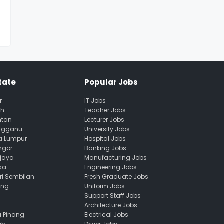
tate
Popular Jobs
r
IT Jobs
ah
Teacher Jobs
ntan
Lecturer Jobs
engganu
University Jobs
la Lumpur
Hospital Jobs
ngor
Banking Jobs
ajaya
Manufacturing Jobs
ka
Engineering Jobs
ri Sembilan
Fresh Graduate Jobs
ang
Uniform Jobs
k
Support Staff Jobs
Architecture Jobs
u Pinang
Electrical Jobs