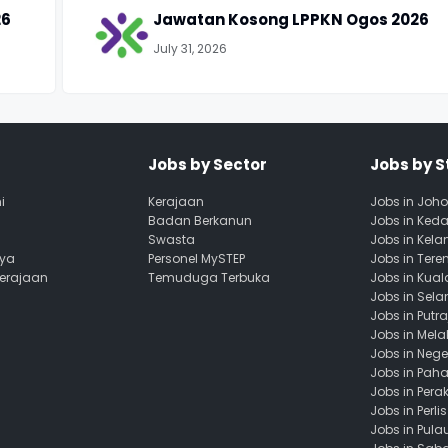
26
Jawatan Kosong LPPKN Ogos 2026
July 31, 2026
Jobs by Sector
Jobs by S
i
Kerajaan
Jobs in Joho
Badan Berkanun
Jobs in Ked
Swasta
Jobs in Kela
aya
Personel MySTEP
Jobs in Ter
Kerajaan
Temuduga Terbuka
Jobs in Kua
Jobs in Sela
Jobs in Putr
Jobs in Mela
Jobs in Nege
Jobs in Pah
Jobs in Pera
Jobs in Perlis
Jobs in Pula