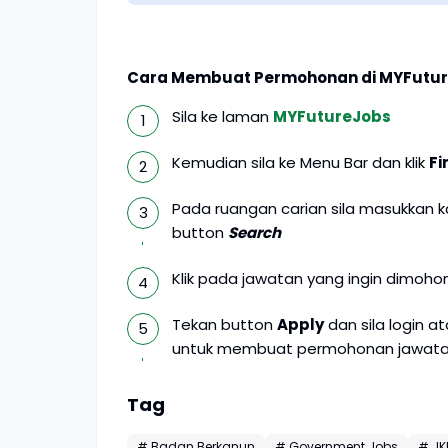
Cara Membuat Permohonan di MYFutu
Sila ke laman
MYFutureJobs
Kemudian sila ke Menu Bar dan klik
Fi
Pada ruangan carian sila masukkan 
button
Search
Klik pada jawatan yang ingin dimohon
Tekan button
Apply
dan sila login 
untuk membuat permohonan jawata
Tag
# Badan Berkanun
# Government Jobs
# J