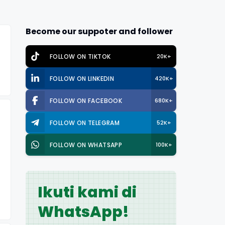
Become our suppoter and follower
FOLLOW ON TIKTOK
20K+
FOLLOW ON LINKEDIN
420K+
FOLLOW ON FACEBOOK
680K+
FOLLOW ON TELEGRAM
52K+
FOLLOW ON WHATSAPP
100K+
Ikuti kami di
WhatsApp!