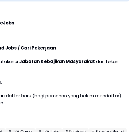
reJobs
nd Jobs / Cari Pekerjaan
katakunci
Jabatan Kebajikan Masyarakat
dan tekan
.
atau daftar baru (bagi pemohon yang belum mendaftar)
n.
KM
# JKM Career
# JKM Jobs
# Kerajaan
# Pelbagai Negeri