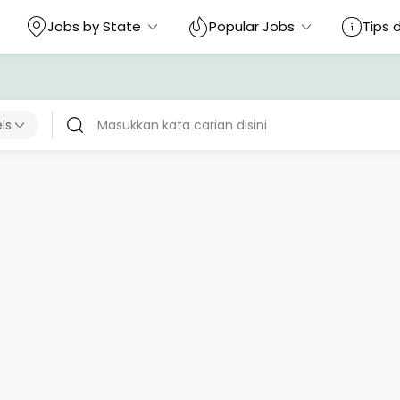
Jobs by State
Popular Jobs
Tips 
els