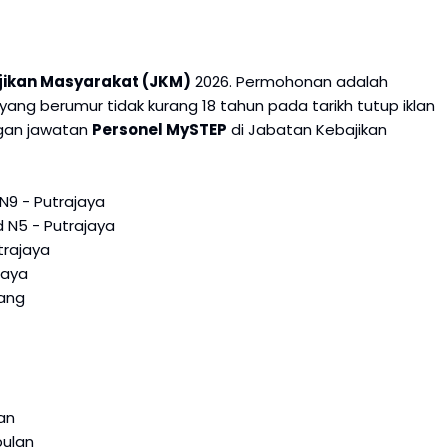
jikan Masyarakat (JKM)
2026. Permohonan adalah
ng berumur tidak kurang 18 tahun pada tarikh tutup iklan
ngan jawatan
Personel MySTEP
di Jabatan Kebajikan
N9 - Putrajaya
 N5 - Putrajaya
trajaya
jaya
nang
an
bulan