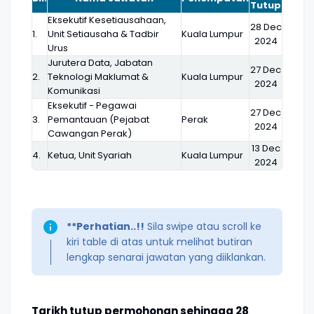
Tutup
Eksekutif Kesetiausahaan,
28 Dec
1.
Unit Setiausaha & Tadbir
Kuala Lumpur
2024
Urus
Jurutera Data, Jabatan
27 Dec
2.
Teknologi Maklumat &
Kuala Lumpur
2024
Komunikasi
Eksekutif - Pegawai
27 Dec
3.
Pemantauan (Pejabat
Perak
2024
Cawangan Perak)
13 Dec
4.
Ketua, Unit Syariah
Kuala Lumpur
2024
**Perhatian..!!
Sila swipe atau scroll ke
kiri table di atas untuk melihat butiran
lengkap senarai jawatan yang diiklankan.
Tarikh tutup permohonan sehingga 28