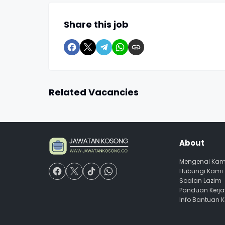
Share this job
Related Vacancies
About
Mengenai Kam
Hubungi Kami
Soalan Lazim
Panduan Kerj
Info Bantuan 