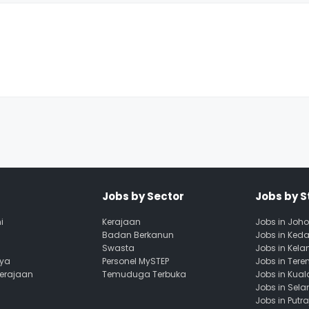
Jobs by Sector
Jobs by S
i
Kerajaan
Jobs in Joho
Badan Berkanun
Jobs in Ked
Swasta
Jobs in Kela
aya
Personel MySTEP
Jobs in Ter
Kerajaan
Temuduga Terbuka
Jobs in Kua
Jobs in Sela
Jobs in Putr