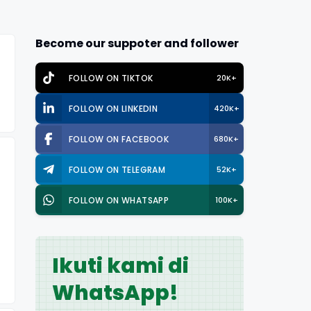
Become our suppoter and follower
FOLLOW ON TIKTOK
20K+
FOLLOW ON LINKEDIN
420K+
FOLLOW ON FACEBOOK
680K+
FOLLOW ON TELEGRAM
52K+
FOLLOW ON WHATSAPP
100K+
Ikuti kami di
WhatsApp!