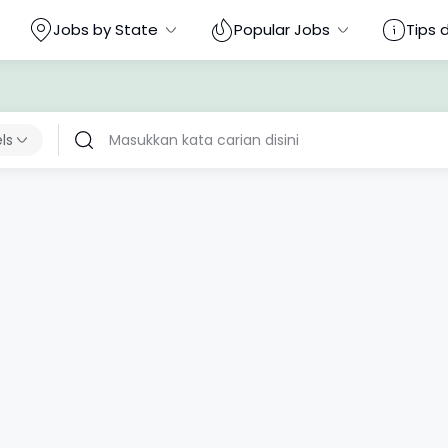
Jobs by State
Popular Jobs
Tips 
els