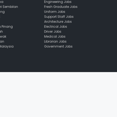
ka
Engineering Jobs
ri Sembilan
Fresh Graduate Jobs
ang
Uniform Jobs
k
Support Staff Jobs
Architecture Jobs
u Pinang
Electrical Jobs
ah
Driver Jobs
awak
Medical Jobs
uan
Librarian Jobs
 Malaysia
Government Jobs