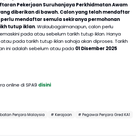
aftaran Pekerjaan Suruhanjaya Perkhidmatan Awam
 yang diberikan di bawah. Calon yang telah mendaftar
k perlu mendaftar semula sekiranya permohonan
kh tutup iklan
. Walaubagaimanapun, calon perlu
askini pada atau sebelum tarikh tutup iklan. Hanya
au pada tarikh tutup iklan sahaja akan diproses. Tarikh
an ini adalah sebelum atau pada
01 Disember 2025
a online di SPA9
disini
batan Penjara Malaysia
# Kerajaan
# Pegawai Penjara Gred KA1