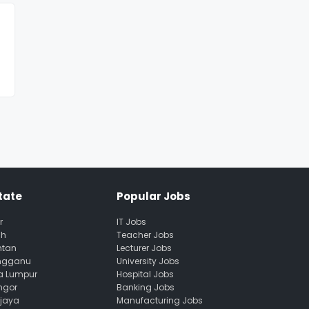
tate
Popular Jobs
r
IT Jobs
ah
Teacher Jobs
ntan
Lecturer Jobs
engganu
University Jobs
la Lumpur
Hospital Jobs
ngor
Banking Jobs
ajaya
Manufacturing Jobs