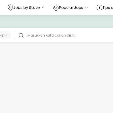
Jobs by State
Popular Jobs
Tips 
els