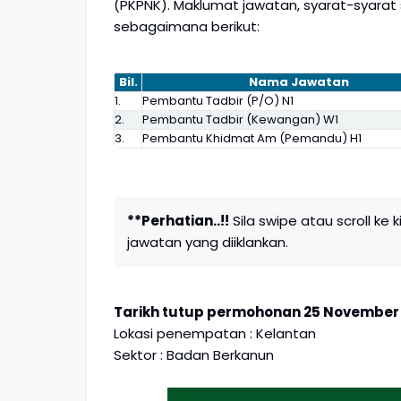
(PKPNK). Maklumat jawatan, syarat-syara
sebagaimana berikut:
Bil.
Nama Jawatan
1.
Pembantu Tadbir (P/O) N1
2.
Pembantu Tadbir (Kewangan) W1
3.
Pembantu Khidmat Am (Pemandu) H1
**Perhatian..!!
Sila swipe atau scroll ke 
jawatan yang diiklankan.
Tarikh tutup permohonan 25 November 2
Lokasi penempatan : Kelantan
Sektor : Badan Berkanun