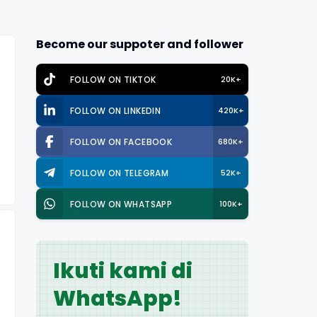
Become our suppoter and follower
FOLLOW ON TIKTOK
20K+
FOLLOW ON LINKEDIN
420K+
FOLLOW ON FACEBOOK
680K+
FOLLOW ON TELEGRAM
52K+
FOLLOW ON WHATSAPP
100K+
Ikuti kami di
WhatsApp!