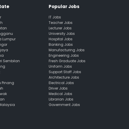
tate
Popular Jobs
r
IT Jobs
ah
Teacher Jobs
ntan
Lecturer Jobs
engganu
University Jobs
la Lumpur
Hospital Jobs
ngor
Banking Jobs
ajaya
Manufacturing Jobs
ka
Engineering Jobs
ri Sembilan
Fresh Graduate Jobs
ang
Uniform Jobs
k
Support Staff Jobs
Architecture Jobs
u Pinang
Electrical Jobs
ah
Driver Jobs
awak
Medical Jobs
uan
Librarian Jobs
 Malaysia
Government Jobs