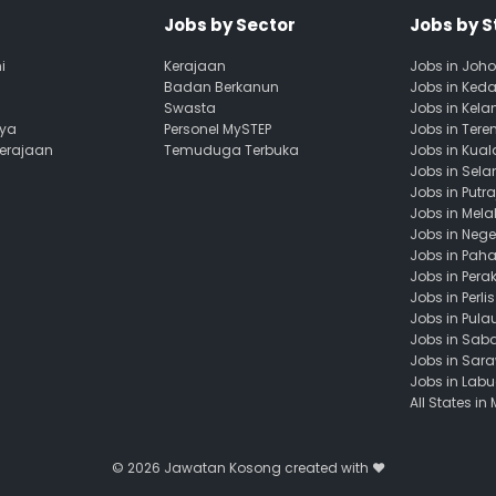
Jobs by Sector
Jobs by S
i
Kerajaan
Jobs in Joho
Badan Berkanun
Jobs in Ked
Swasta
Jobs in Kela
aya
Personel MySTEP
Jobs in Ter
Kerajaan
Temuduga Terbuka
Jobs in Kua
Jobs in Sela
Jobs in Putr
Jobs in Mela
Jobs in Nege
Jobs in Pah
Jobs in Pera
Jobs in Perlis
Jobs in Pula
Jobs in Sab
Jobs in Sar
Jobs in Lab
All States in
© 2026
Jawatan Kosong
created with ❤️️