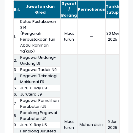
Syarat
Jawatan dan
Tarikh
Bil.
/
Permohonan
Gred
tutup
Borang
Ketua Pustakawan
S14
(Pengarah
Muat
30 Mei
1.
—
Perpustakaan Tun
turun
2025
Abdul Rahman
Ya'kub)
Pegawai Undang-
2.
Undang L9
3.
Pegawai Tadbir N9
Pegawai Teknologi
4.
Maklumat F9
5.
Juru X-Ray U9
6.
Jurutera J9
Pegawai Pemulihan
7.
Perubatan U9
Penolong Pegawai
8.
Perubatan U9
Muat
9 Jun
Mohon disini
9.
Juru X-Ray U5
turun
2025
Penolong Jurutera