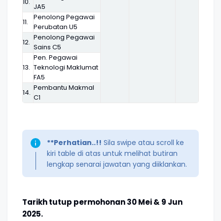
10.
JA5
Penolong Pegawai
11.
Perubatan U5
Penolong Pegawai
12.
Sains C5
Pen. Pegawai
13.
Teknologi Maklumat
FA5
Pembantu Makmal
14.
C1
**Perhatian..!!
Sila swipe atau scroll ke
kiri table di atas untuk melihat butiran
lengkap senarai jawatan yang diiklankan.
Tarikh tutup permohonan 30 Mei & 9 Jun
2025.